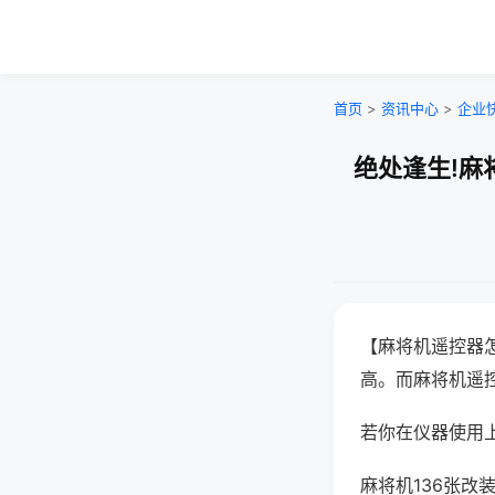
首页
>
资讯中心
>
企业
绝处逢生!麻
【麻将机遥控器
高。而麻将机遥
若你在仪器使用上
麻将机136张