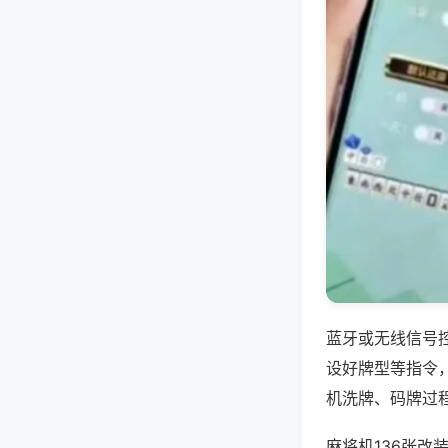
蓝牙或无线信号
设好牌型等指令
机洗牌、码牌过
麻将机136张改