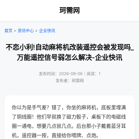
珂需网
首页
>
资讯中心
>
企业快讯
不恋小利!自动麻将机改装遥控会被发现吗_
万能遥控信号弱怎么解决-企业快讯
发布时间：2026-08-06｜阅读：1
发布者：珂需网
你以为是手气差？错了，你坐的麻将机，底板里埋满
了铜线圈！他们早就换了磁力骰子，桌板下的电磁线
圈一通电，想要几点就几点。后台那小子戴着蓝牙耳
机，遥控器一按，直接给你喂牌、点炮。