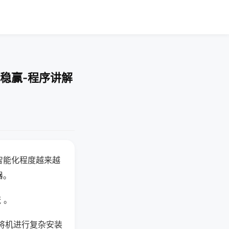
稳赢-程序讲解
智能化程度越来越
器。
 。
将机进行复杂安装