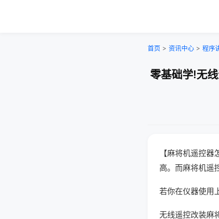
首页
>
资讯中心
>
程序
零基础学!无
【麻将机遥控器
高。而麻将机遥
若你在仪器使用上
无线遥控改装麻