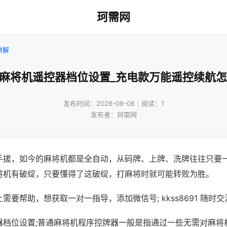
珂需网
讲解
动麻将机遥控器档位设置_充电款万能遥控续航怎
发布时间：2026-08-08｜阅读：1
发布者：珂需网
手搓，如今的麻将机都是全自动，从码牌、上牌、洗牌往往只要
将机有破绽，只要懂得了这破绽，打麻将时就可能转败为胜。
需要帮助，想获取一对一指导，添加微信号; kkss8691 随时交
器档位设置;普通麻将机程序控牌器一般是指通过一些无需对麻将