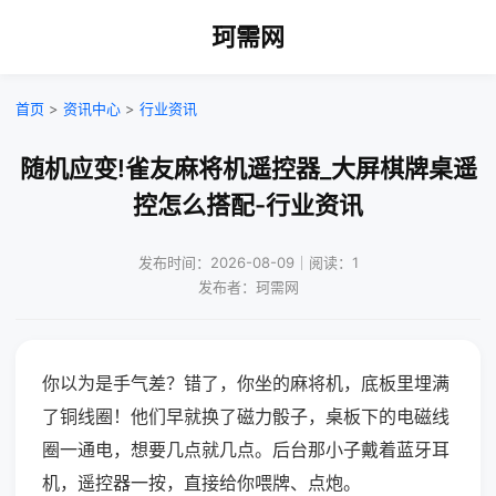
珂需网
首页
>
资讯中心
>
行业资讯
随机应变!雀友麻将机遥控器_大屏棋牌桌遥
控怎么搭配-行业资讯
发布时间：2026-08-09｜阅读：1
发布者：珂需网
你以为是手气差？错了，你坐的麻将机，底板里埋满
了铜线圈！他们早就换了磁力骰子，桌板下的电磁线
圈一通电，想要几点就几点。后台那小子戴着蓝牙耳
机，遥控器一按，直接给你喂牌、点炮。