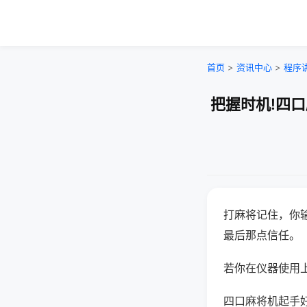
首页
>
资讯中心
>
程序
把握时机!四
打麻将记住，你
最后那点信任。
若你在仪器使用上
四口麻将机起手