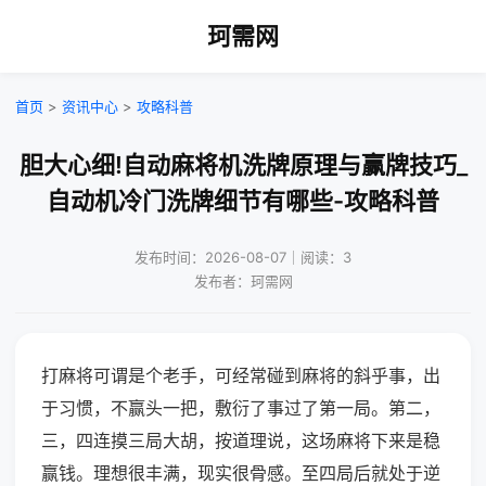
珂需网
首页
>
资讯中心
>
攻略科普
胆大心细!自动麻将机洗牌原理与赢牌技巧_
自动机冷门洗牌细节有哪些-攻略科普
发布时间：2026-08-07｜阅读：3
发布者：珂需网
打麻将可谓是个老手，可经常碰到麻将的斜乎事，出
于习惯，不赢头一把，敷衍了事过了第一局。第二，
三，四连摸三局大胡，按道理说，这场麻将下来是稳
赢钱。理想很丰满，现实很骨感。至四局后就处于逆