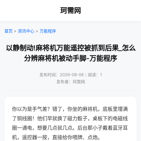
珂需网
首页
>
资讯中心
>
万能程序
以静制动!麻将机万能遥控被抓到后果_怎么
分辨麻将机被动手脚-万能程序
发布时间：2026-08-06｜阅读：1
发布者：珂需网
你以为是手气差？错了，你坐的麻将机，底板里埋满
了铜线圈！他们早就换了磁力骰子，桌板下的电磁线
圈一通电，想要几点就几点。后台那小子戴着蓝牙耳
机，遥控器一按，直接给你喂牌、点炮。