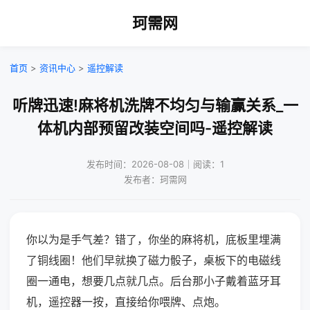
珂需网
首页
>
资讯中心
>
遥控解读
听牌迅速!麻将机洗牌不均匀与输赢关系_一
体机内部预留改装空间吗-遥控解读
发布时间：2026-08-08｜阅读：1
发布者：珂需网
你以为是手气差？错了，你坐的麻将机，底板里埋满
了铜线圈！他们早就换了磁力骰子，桌板下的电磁线
圈一通电，想要几点就几点。后台那小子戴着蓝牙耳
机，遥控器一按，直接给你喂牌、点炮。