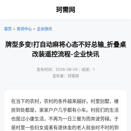
珂需网
首页
>
资讯中心
>
企业快讯
牌型多变!打自动麻将心态不好总输_折叠桌
改装遥控流程-企业快讯
发布时间：2026-08-05｜阅读：1
发布者：珂需网
在当下的农村，农村的条件越来越好，村里别墅、楼
房到处都是，家家户户几乎都有小车。村民们的生活
也是过小康生活，不再为一日三餐为而奔波劳碌。于
是村里一些妇女或者有退休金的老人就会时不时的到