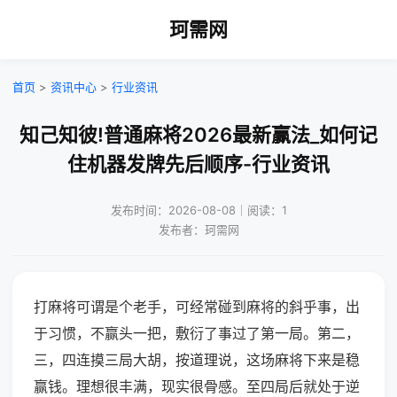
珂需网
首页
>
资讯中心
>
行业资讯
知己知彼!普通麻将2026最新赢法_如何记
住机器发牌先后顺序-行业资讯
发布时间：2026-08-08｜阅读：1
发布者：珂需网
打麻将可谓是个老手，可经常碰到麻将的斜乎事，出
于习惯，不赢头一把，敷衍了事过了第一局。第二，
三，四连摸三局大胡，按道理说，这场麻将下来是稳
赢钱。理想很丰满，现实很骨感。至四局后就处于逆