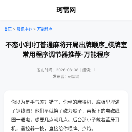
珂需网
首页
>
资讯中心
>
万能程序
不恋小利!打普通麻将开局出牌顺序_棋牌室
常用程序调节器推荐-万能程序
发布时间：2026-08-08｜阅读：1
发布者：珂需网
你以为是手气差？错了，你坐的麻将机，底板里埋满
了铜线圈！他们早就换了磁力骰子，桌板下的电磁线
圈一通电，想要几点就几点。后台那小子戴着蓝牙耳
机，遥控器一按，直接给你喂牌、点炮。