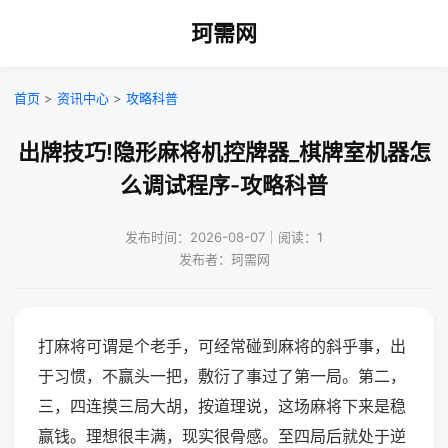
珂需网
首页
>
资讯中心
>
攻略科普
出牌技巧!隐形麻将机控牌器_棋牌室机器怎
么调试程序-攻略科普
发布时间：2026-08-07｜阅读：1
发布者：珂需网
打麻将可谓是个老手，可经常碰到麻将的斜乎事，出
于习惯，不赢头一把，敷衍了事过了第一局。第二，
三，四连摸三局大胡，按道理说，这场麻将下来是稳
赢钱。理想很丰满，现实很骨感。至四局后就处于逆