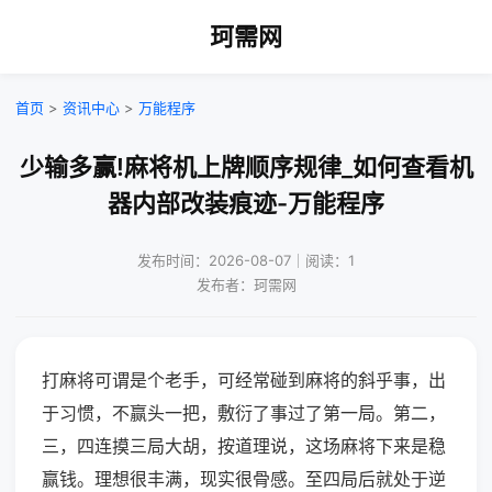
珂需网
首页
>
资讯中心
>
万能程序
少输多赢!麻将机上牌顺序规律_如何查看机
器内部改装痕迹-万能程序
发布时间：2026-08-07｜阅读：1
发布者：珂需网
打麻将可谓是个老手，可经常碰到麻将的斜乎事，出
于习惯，不赢头一把，敷衍了事过了第一局。第二，
三，四连摸三局大胡，按道理说，这场麻将下来是稳
赢钱。理想很丰满，现实很骨感。至四局后就处于逆