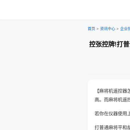
首页
>
资讯中心
>
企业
控张控牌!打
【麻将机遥控器
高。而麻将机遥
若你在仪器使用上
打普通麻将平和