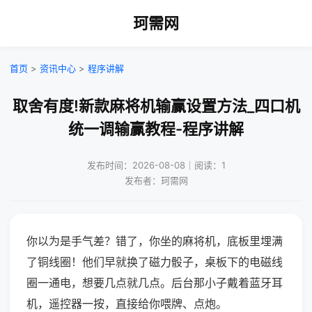
珂需网
首页
>
资讯中心
>
程序讲解
取舍有度!新款麻将机输赢设置方法_四口机
统一调输赢教程-程序讲解
发布时间：2026-08-08｜阅读：1
发布者：珂需网
你以为是手气差？错了，你坐的麻将机，底板里埋满
了铜线圈！他们早就换了磁力骰子，桌板下的电磁线
圈一通电，想要几点就几点。后台那小子戴着蓝牙耳
机，遥控器一按，直接给你喂牌、点炮。