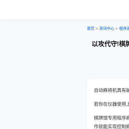
首页
>
资讯中心
>
程序
以攻代守!棋
自动麻将机真有
若你在仪器使用上
棋牌馆专用程序
作就能实现控制