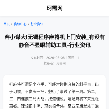
珂需网
首页
>
资讯中心
>
行业资讯
弃小谋大!无锡程序麻将机上门安装_有没有
静音不显眼辅助工具-行业资讯
发布时间：2026-08-08｜阅读：1
发布者：珂需网
打麻将可谓是个老手，可经常碰到麻将的斜乎事，出
于习惯，不赢头一把，敷衍了事过了第一局。第二，
三，四连摸三局大胡，按道理说，这场麻将下来是稳
赢钱。理想很丰满，现实很骨感。至四局后就处于逆