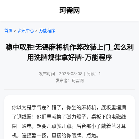
珂需网
首页
>
资讯中心
>
万能程序
稳中取胜!无锡麻将机作弊改装上门_怎么利
用洗牌规律拿好牌-万能程序
发布时间：2026-08-08｜阅读：1
发布者：珂需网
你以为是手气差？错了，你坐的麻将机，底板里埋满
了铜线圈！他们早就换了磁力骰子，桌板下的电磁线
圈一通电，想要几点就几点。后台那小子戴着蓝牙耳
机，遥控器一按，直接给你喂牌、点炮。